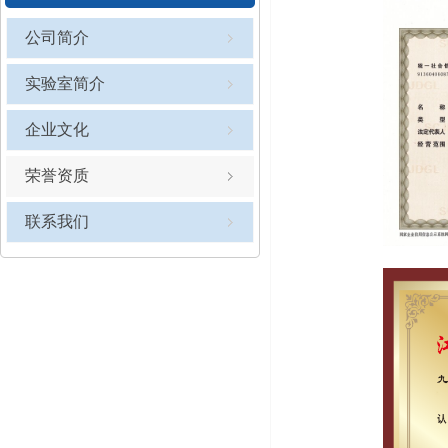
公司简介
实验室简介
企业文化
荣誉资质
联系我们