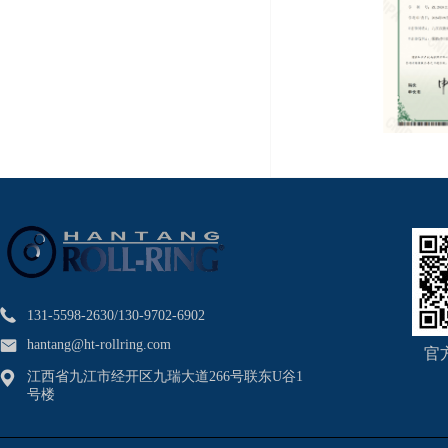
131-5598-2630/130-9702-6902
hantang@ht-rollring.com
官
江西省九江市经开区九瑞大道266号联东U谷1
号楼