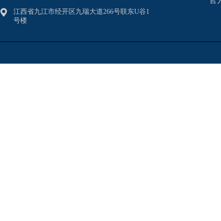
官
江西省九江市经开区九瑞大道266号联东U谷1
号楼