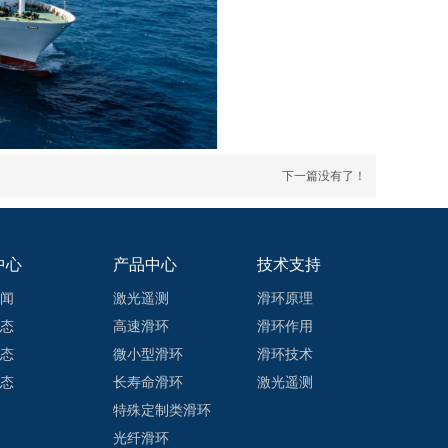
下一篇没有了！
中心
产品中心
技术支持
闻
激光遥测
滑环原理
态
高速滑环
滑环作用
态
微小型滑环
滑环技术
态
长寿命滑环
激光遥测
特殊定制类滑环
光纤滑环