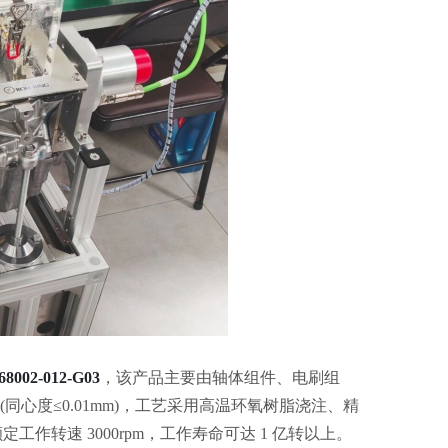
68002-012-G03
，该
产品
主要
由轴体组件、电刷组
(同心度≤0.01mm)
，
工艺
采用高温环氧树脂浇注
、
精
额定工作转速
3000rpm，
工作
寿命可达
1 亿转
以上
。