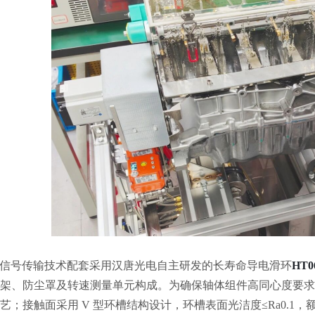
信号传输技术
配套采用汉唐光电自主研发的长寿命导电滑环
HT0
架、防尘罩及转速测
量
单元构成。
为
确保轴体组件高同心度要求
艺；接触面采用
V 型环槽结构设计，环槽表面光洁度
≤Ra0.1
，