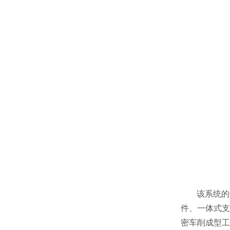
该
系统
的
件、一体式支
密车削成型工