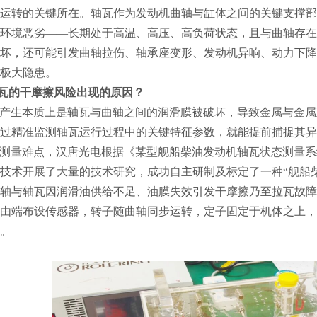
运转的关键所在。轴瓦作为发动机曲轴与缸体之间的关键支撑部
环境恶劣
——长期处于高温、高压、高负荷状态，且与曲轴存在
坏，还可能引发曲轴拉伤、轴承座变形、发动机异响、动力下降
极大隐患。
瓦的干摩擦风险出现的原因？
产生本质上是轴瓦与曲轴之间的润滑膜被破坏，导致金属与金属
过精准监测轴瓦运行过程中的关键特征参数，就能提前捕捉其异
测量难点，汉唐光电根据《某型舰船柴油发动机轴瓦状态测量系
技术开展了大量的技术研究，成功自主研制及标定了一种
“舰船
轴与轴瓦因润滑油供给不足、油膜失效引发干摩擦乃至拉瓦故障
由端布设传感器，转子随曲轴同步运转，定子固定于机体之上，
。