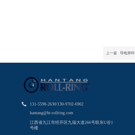
上一篇
导电滑环
131-5598-2630/130-9702-6902
hantang@ht-rollring.com
江西省九江市经开区九瑞大道266号联东U谷1
号楼