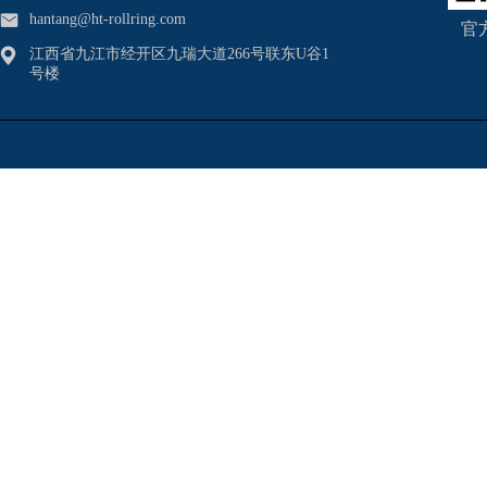
hantang@ht-rollring.com
官
江西省九江市经开区九瑞大道266号联东U谷1
号楼