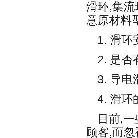
滑环,集
意原材料
1. 滑
2. 
3. 导
4. 
目前
,
顾客,而