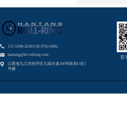
131-5598-2630/130-9702-6902
hantang@ht-rollring.com
官
江西省九江市经开区九瑞大道266号联东U谷1
号楼