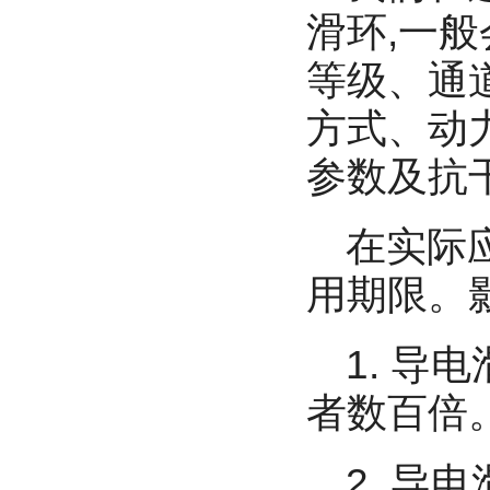
滑环,一般
等级、通
方式、动
参数及抗
在实际
用期限。
1. 
者数百倍
2. 导