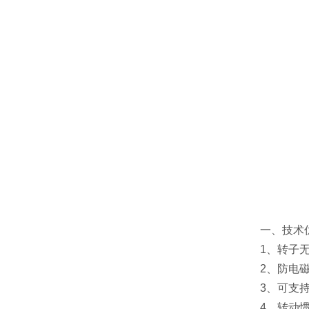
一、技术
1、转子无
2、防电
3、可支
4、转动