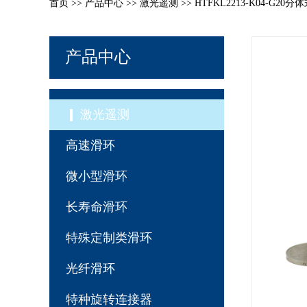
首页
>>
产品中心
>>
激光遥测
>> HTFKL2213-K04-G
产品中心
激光遥测
高速滑环
微小型滑环
长寿命滑环
特殊定制类滑环
光纤滑环
特种旋转连接器