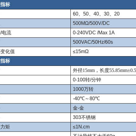
术指标
路
60、50、40、30、20
阻
500MΩ/500V/DC
/电流
0-240VDC /Max 1A
度
500VAC/50Hz/60s
阻变化值
≤15mΩ
术指标
寸
外径15mm，长度55.85mm±0.
速
0-100转/分钟
命
1000万转
度
-40℃～80℃
料
金-金
料
303不锈钢
动力矩
≤1N.cm