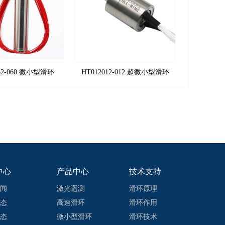
062-060 微小型滑环
HT012012-012 超微小型滑环
HT0130
中心
产品中心
技术支持
闻
激光遥测
滑环原理
态
高速滑环
滑环作用
态
微小型滑环
滑环技术