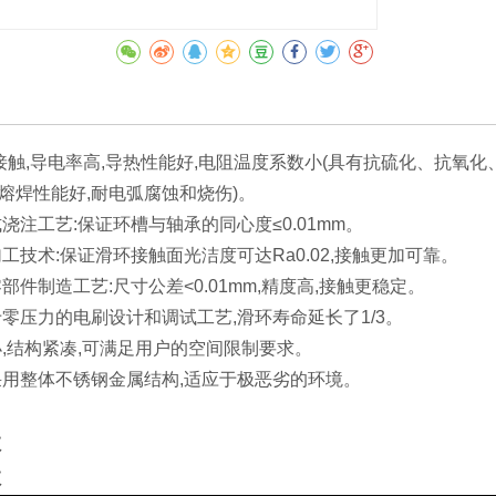
金接触,导电率高,导热性能好,电阻温度系数小(具有抗硫化、抗氧
抗熔焊性能好,耐电弧腐蚀和烧伤)。
浇注工艺:保证环槽与轴承的同心度≤0.01mm。
工技术:保证滑环接触面光洁度可达Ra0.02,接触更加可靠。
部件制造工艺:尺寸公差<0.01mm,精度高,接触更稳定。
于零压力的电刷设计和调试工艺,滑环寿命延长了1/3。
小,结构紧凑,可满足用户的空间限制要求。
采用整体不锈钢金属结构,适应于极恶劣的环境。
数
数