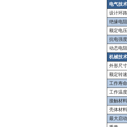
电气技
设计环
绝缘电
额定电压
抗电强
动态电
机械技
外形尺
额定转
工作寿
工作温
接触材
壳体材
最大启