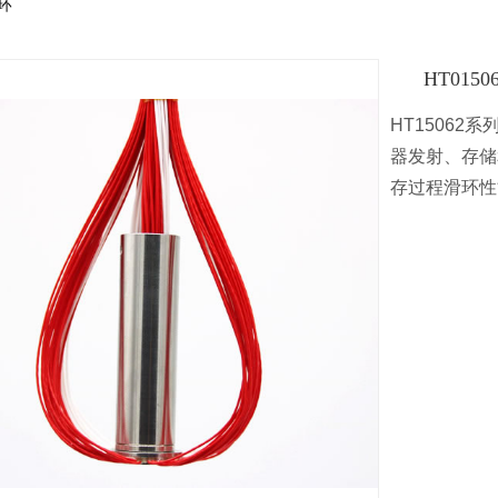
滑环
HT015
HT1506
器发射、存储
存过程滑环性
收藏