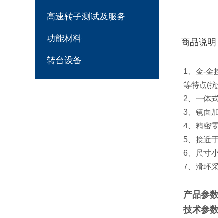
高速转子测试及服务
功能材料
商品说明
转台设备
1、金-
等特点(
2、一体式
3、镜面加
4、精密零
5、接近
6、尺寸
7、滑环
产品参
技术参